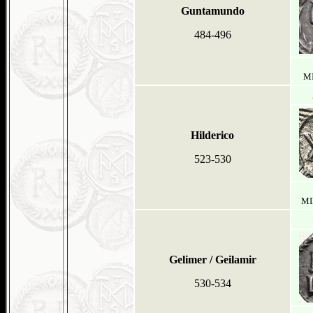
Guntamundo
484-496
MI
Hilderico
523-530
MIB
Gelimer / Geilamir
530-534