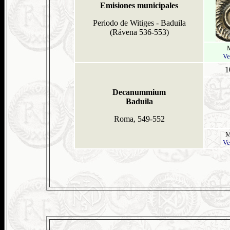
Emisiones municipales
Periodo de Witiges - Baduila
(Rávena 536-553)
Ve
1
Decanummium
Baduila
Roma, 549-552
M
Ve