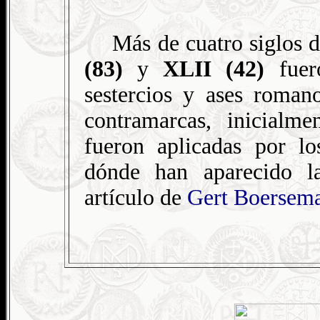
Más de cuatro siglos 
(83)
y
XLII (42)
fuero
sestercios y ases romano
contramarcas, inicialme
fueron aplicadas por lo
dónde han aparecido l
artículo de
Gert Boersem