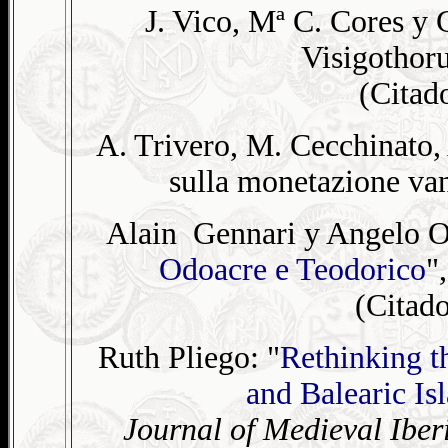
J. Vico, Mª C. Cores 
Visigothor
(Cita
A. Trivero, M. Cecchinato, 
sulla monetazione van
Alain Gennari y Angelo Or
Odoacre e Teodorico
"
(Citad
Ruth Pliego: "
Rethinking t
and Balearic Isl
Journal of Medieval Iber