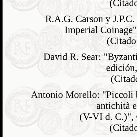
(Cita
R.A.G. Carson y J.P.C
Imperial Coinage"
(Citad
David R. Sear: "Byzanti
edición
(Cita
Antonio Morello: "Piccoli
antichità
(V-VI d. C.)", 
(Cita