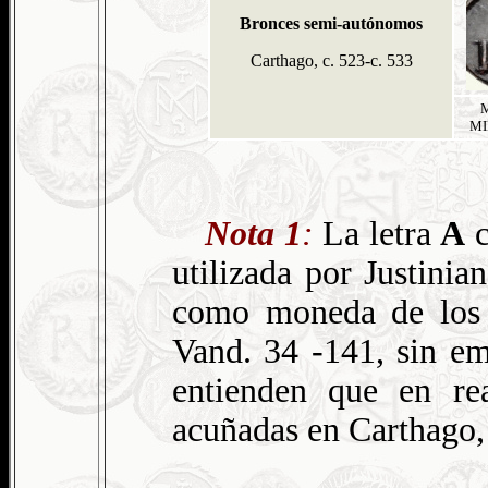
Bronces semi-autónomos
Carthago, c. 523-c. 533
M
MIB
Nota 1
:
La letra
A
c
utilizada por Justini
como moneda de los
Vand. 34 -141, sin em
entienden que en re
acuñadas en Carthago,