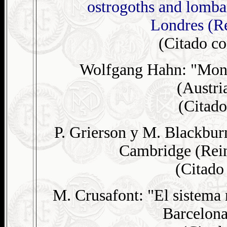
ostrogoths and lomba
Londres (R
(Citado 
Wolfgang Hahn: "Mone
(Austria
(Citad
P. Grierson y M. Blackbu
Cambridge (Rein
(Citad
M. Crusafont: "El sistema 
Barcelona