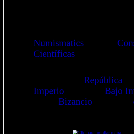
en funcionamiento. De t
dispersada en el merca
contenido ha sido int
Numismatics
y en el
Cons
Científicas
(CSIC).
Pueden verse aquí de
(302 de la
República
y
Imperio
y 861 del
Bajo I
91 de
Bizancio
y 555 de
un total de
3173 monedas 