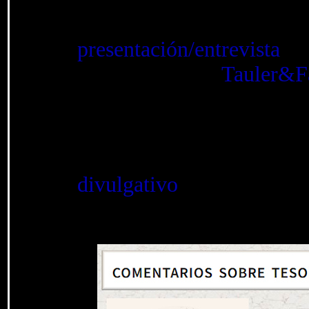
excelencia, hizo
presentación/entrevista
, c
monográfica de
Tauler&F
titulada: "Colección Tesori
Para la segunda subasta
Vol. II" (nov. 2025), 
divulgativo
.
Has sido muy amable. G