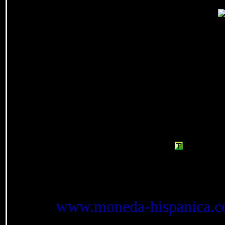
Tesorillo.com es una 
di
Tesorillo.com no es 
absténganse de enviarme 
compraventa. ¡Gracias!
Tesorillo.com
es la
antigua (no c
Tesorillo.com nació 
www.moneda-hispanica.
siglo XXI e incluso f