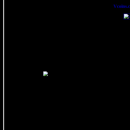
Tesorillo.com está alojado gratui
(
Vcoins.