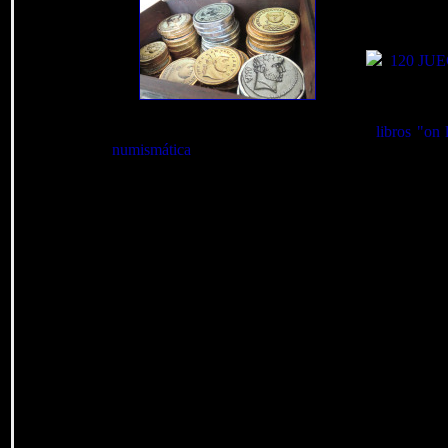
Accésit e
120 JU
Pero también se presentan valiosos
libros "on 
numismática
antigua y mucho, mucho más.
Pero todo tiene u
Realmente considero 
simples custodios, meros
cada tiempo tiene su afá
decidí comenzar a vend