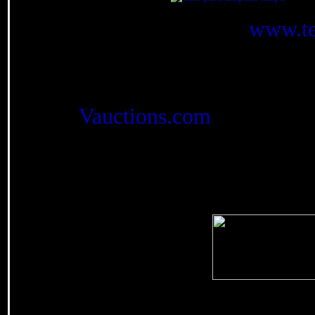
Los dominios
www.te
fueron contratados en Ber
Gracias a la generosid
Vauctions.com
) esta web 
1º.- ¡Tach