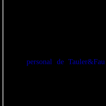
"cerrar el círculo" que h
XX, cuando mi madre me
monedas que habían sido 
La afamada numismát
facilitó la tarea. Las sub
agradecer la profesiona
personal de Tauler&Fau
Francisco Fernández, qui
monedas de la subasta de
808 de noviembre de 2025
2026 (Vol III).