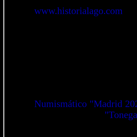
www.historialago.com
fue
desafortunadamente hace 
cerraron y ya no están d
numismáticos, los blogs y
después, por eso digo - 
antigua de numismática d
comercial y en español).
Según nos indicó la D
Numismático "Madrid 20
numismática fue
"Tonega
el año 2000, pero está en
(al-Andalus, ss. VIII - 