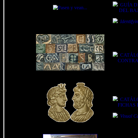
GUÍA D
DEL BAJ
Identify
2º.- En 
CATÁL
CONTRAMAR
3º.- Y co
CATÁL
FICHAS DE
Visual Ca