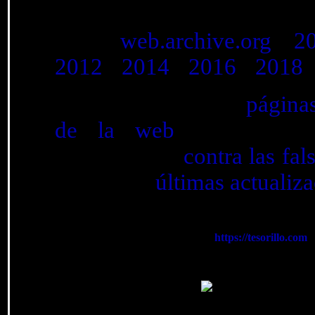
Ver anteriores versiones 
"
web.archive.org
":
2
2012
-
2014
-
2016
-
2018
Ver un listado de
página
de la web
, nuestra po
herramientas
contra las fal
y nuestras
últimas actualiz
Conexión segura en:
https://tesorillo.com
Tesorillo.com es monitorizado por: