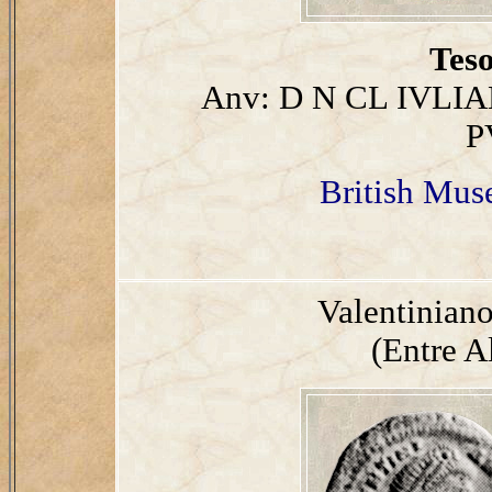
Teso
Anv: D N CL IVLIA
P
British Mu
Valentinian
(Entre A