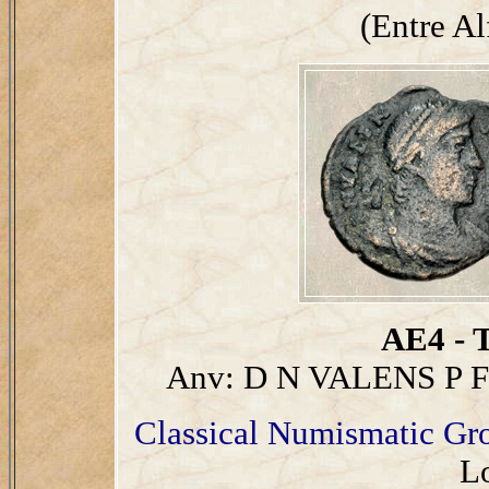
(Entre Al
AE4 - T
Anv: D N VALENS P 
Classical Numismatic Gr
L