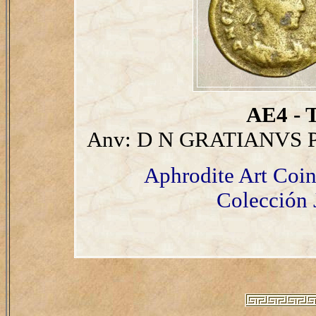
AE4 - T
Anv: D N GRATIANVS P
Aphrodite Art Coin
Colección 