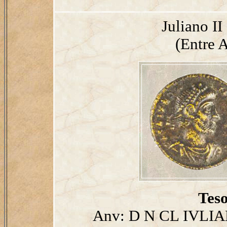
Juliano I
(Entre A
Teso
Anv: D N CL IVLIA