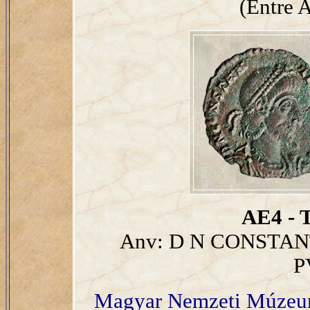
(Entre A
AE4 - T
Anv: D N CONSTANT
P
Magyar Nemzeti Múze