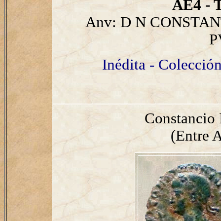
AE4 - T
Anv: D N CONSTANT
P
Inédita - Colección
Constancio 
(Entre A