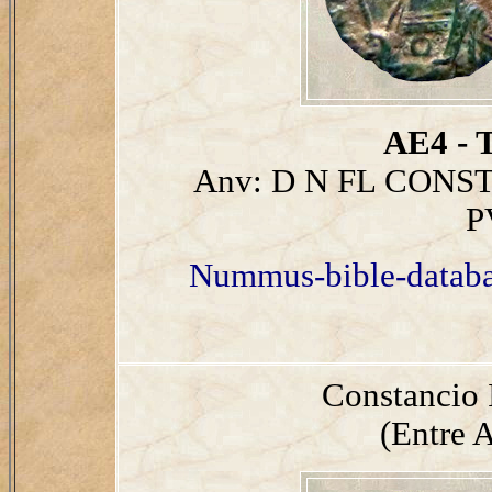
AE4 - T
Anv: D N FL CONS
P
Nummus-bible-datab
Constancio 
(Entre A