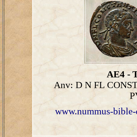
AE4 - T
Anv: D N FL CONS
P
www.nummus-bible-