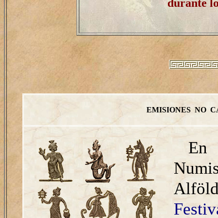
durante lo
EMISIONES NO C
En 
Numi
Alföld
Festi