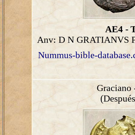
AE4 - T
Anv: D N GRATIANVS P
Nummus-bible-database
Graciano 
(Después