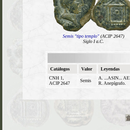
Semis "tipo templo"
(ACIP 2647)
Siglo I a.C.
Catálogos
Valor
Leyendas
CNH 1,
A. ...ASIN... A
Semis
ACIP 2647
R. Anepígrafo.