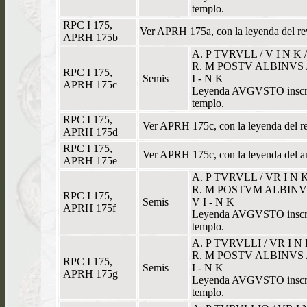
templo.
RPC I 175,
Ver APRH 175a, con la leyenda del
APRH 175b
A. P TVRVLL / V I N K
R. M POSTV ALBINVS /
RPC I 175,
Semis
I - N K
APRH 175c
Leyenda AVGVSTO inscrita
templo.
RPC I 175,
Ver APRH 175c, con la leyenda del
APRH 175d
RPC I 175,
Ver APRH 175c, con la leyenda del
APRH 175e
A. P TVRVLL / VR I N 
R. M POSTVM ALBINVS 
RPC I 175,
Semis
V I - N K
APRH 175f
Leyenda AVGVSTO inscrita
templo.
A. P TVRVLLI / VR I N
R. M POSTV ALBINVS /
RPC I 175,
Semis
I - N K
APRH 175g
Leyenda AVGVSTO inscrita
templo.