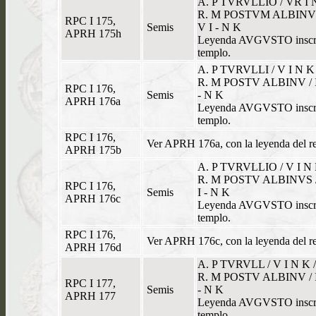
A. P TVRVLLIO / VR I 
R. M POSTVM ALBINVS 
RPC I 175,
Semis
V I - N K
APRH 175h
Leyenda AVGVSTO inscrita
templo.
A. P TVRVLLI / V I N K
R. M POSTV ALBINV / I
RPC I 176,
Semis
- N K
APRH 176a
Leyenda AVGVSTO inscrita
templo.
RPC I 176,
Ver APRH 176a, con la leyenda del
APRH 175b
A. P TVRVLLIO / V I N 
R. M POSTV ALBINVS /
RPC I 176,
Semis
I - N K
APRH 176c
Leyenda AVGVSTO inscrita
templo.
RPC I 176,
Ver APRH 176c, con la leyenda del
APRH 176d
A. P TVRVLL / V I N K 
R. M POSTV ALBINV / I
RPC I 177,
Semis
- N K
APRH 177
Leyenda AVGVSTO inscrita
templo.