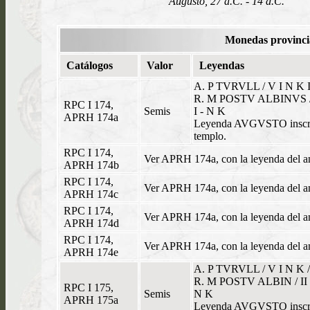
Augusto, 27 a.C. - 14 d.C.
Monedas provincia
Catálogos
Valor
Leyendas
A. P TVRVLL / V I N K
R. M POSTV ALBINVS /
RPC I 174,
Semis
I - N K
APRH 174a
Leyenda AVGVSTO inscrita
templo.
RPC I 174,
Ver APRH 174a, con la leyenda del 
APRH 174b
RPC I 174,
Ver APRH 174a, con la leyenda del
APRH 174c
RPC I 174,
Ver APRH 174a, con la leyenda del
APRH 174d
RPC I 174,
Ver APRH 174a, con la leyenda del
APRH 174e
A. P TVRVLL / V I N K 
R. M POSTV ALBIN / II 
RPC I 175,
Semis
N K
APRH 175a
Leyenda AVGVSTO inscrita