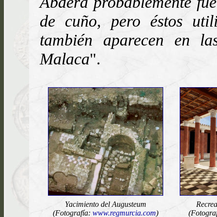
Abdera probablemente fuer
de cuño, pero éstos util
también aparecen en la
Malaca
".
Yacimiento del Augusteum
Recrea
(Fotografía:
www.regmurcia.com
)
(Fotogra