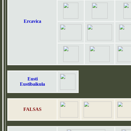
Ercavica
Eusti
Eustibaikula
FALSAS