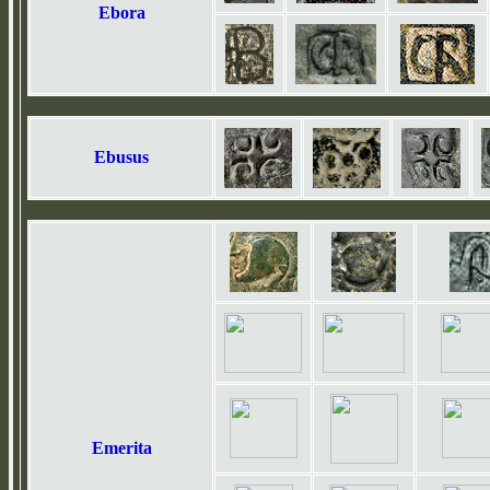
Ebora
Ebusus
Emerita