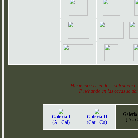
Haciendo clic en las contramarcas
Pinchando en las cecas se abr
Galería 
Galería I
Galería II
(D - 
(A - Cal)
(Car - Cu)