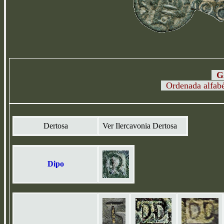
GA
Ordenada alfabé
Dertosa
Ver Ilercavonia Dertosa
Dipo