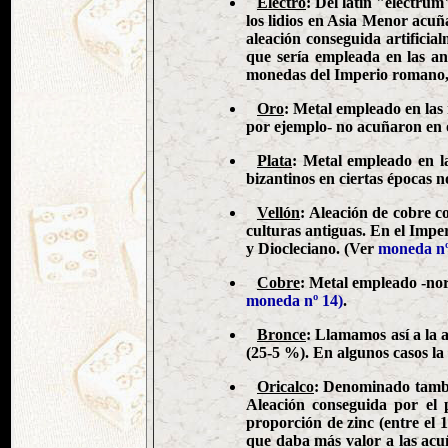
Electro
: Del latín "electrum
los lidios en Asia Menor acu
aleación conseguida artificia
que sería empleada en las anti
monedas del Imperio romano, a
Oro
: Metal empleado en las 
por ejemplo- no acuñaron en o
Plata
: Metal empleado en la
bizantinos en ciertas épocas 
Vellón
: Aleación de cobre c
culturas antiguas. En el Impe
y Diocleciano. (Ver
moneda nº
Cobre
: Metal empleado -nor
moneda nº 14)
.
Bronce
: Llamamos así a la 
(25-5 %). En algunos casos la 
Oricalco
: Denominado tambié
Aleación conseguida por el
proporción de zinc (entre el
que daba más valor a las acuñ