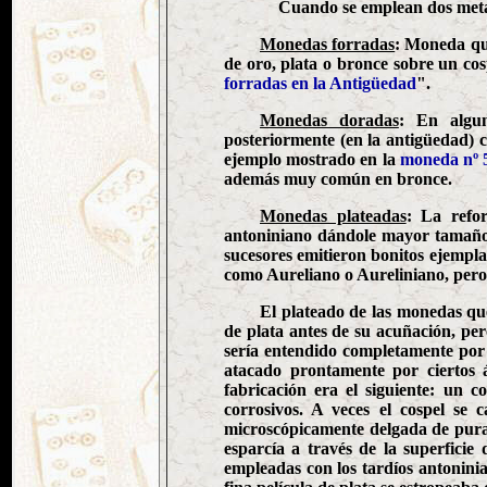
Cuando se emplean dos metal
Monedas forradas
: Moneda que
de oro, plata o bronce sobre un co
forradas en la Antigüedad
".
Monedas doradas
: En algu
posteriormente (en la antigüedad) c
ejemplo mostrado en la
moneda nº 
además muy común en bronce.
Monedas plateadas
: La refo
antoniniano dándole mayor tamaño 
sucesores emitieron bonitos ejempl
como Aureliano o Aureliniano, pero
El plateado de las monedas qu
de plata antes de su acuñación, per
sería entendido completamente por 
atacado prontamente por ciertos á
fabricación era el siguiente: un 
corrosivos. A veces el cospel se
microscópicamente delgada de pura y
esparcía a través de la superficie
empleadas con los tardíos antoninia