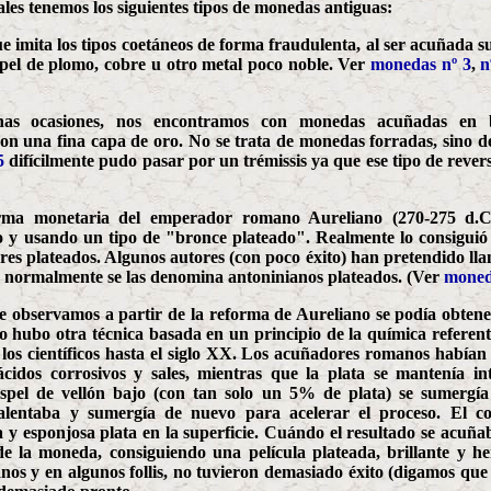
es tenemos los siguientes tipos de monedas antiguas:
 imita los tipos coetáneos de forma fraudulenta, al ser acuñada 
spel de plomo, cobre u otro metal poco noble. Ver
monedas nº 3
,
n
nas ocasiones, nos encontramos con monedas acuñadas en b
on una fina capa de oro. No se trata de monedas forradas, sino de 
5
difícilmente pudo pasar por un trémissis ya que ese tipo de reve
rma monetaria del emperador romano Aureliano (270-275 d.C.) 
y usando un tipo de "bronce plateado". Realmente lo consiguió
ares plateados. Algunos autores (con poco éxito) han pretendido l
 normalmente se las denomina antoninianos plateados. (Ver
moned
e observamos a partir de la reforma de Aureliano se podía obten
o hubo otra técnica basada en un principio de la química referen
los científicos hasta el siglo XX. Los acuñadores romanos habían 
cidos corrosivos y sales, mientras que la plata se mantenía in
cospel de vellón bajo (con tan solo un 5% de plata) se sumergía
 calentaba y sumergía de nuevo para acelerar el proceso. El co
 esponjosa plata en la superficie. Cuándo el resultado se acuñab
 de la moneda, consiguiendo una película plateada, brillante y h
nos y en algunos follis, no tuvieron demasiado éxito (digamos qu