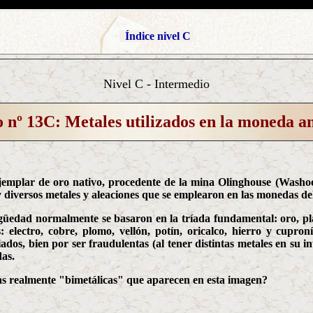
Índice nivel C
Nivel C - Intermedio
 nº 13C: Metales utilizados en la moneda a
ejemplar de oro nativo, procedente de la mina Olinghouse (Washo
 diversos metales y aleaciones que se emplearon en las monedas d
igüedad normalmente se basaron en la tríada fundamental: oro, pl
: electro, cobre, plomo, vellón, potín, oricalco, hierro y cupro
ados, bien por ser fraudulentas (al tener distintas metales en su i
das.
das realmente "bimetálicas" que aparecen en esta imagen?