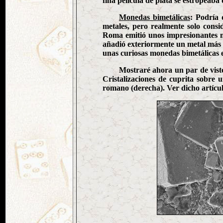
fina película de plata se estropeab
Monedas bimetálicas
: Podría 
metales, pero realmente solo cons
Roma emitió unos impresionantes med
añadió exteriormente un metal más du
unas curiosas monedas bimetálicas 
Mostraré ahora un par de vist
Cristalizaciones de cuprita sobre 
romano (derecha). Ver dicho artícu