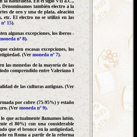
 la naturaleza. En el siglo VII a.C.,
l. Denominamos también electro a la
rtes de oro y una de plata, aleación
 etc. El electro no se utilizó en las
nº 15
).
en algunas excepciones, los íberos -
moneda nº 8
).
ue existen escasas excepciones, los
antigüedad. (Ver
moneda nº 7)
.
 en las monedas de la mayoría de las
eriodo comprendido entre Valeriano I
lidad de las culturas antiguas. (Ver
formada por cobre (75-95%) y estaño
puro. (Ver
moneda nº 9)
.
 lo que actualmente llamamos latón.
ente el 80%) con una considerable
ado que el bronce en la antigüedad,
zado en Roma a partir de la reforma