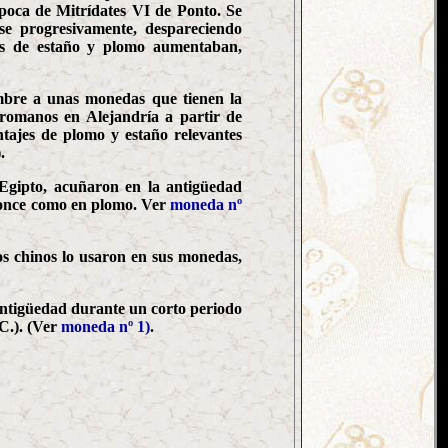
época de Mitrídates VI de Ponto. Se
se progresivamente, despareciendo
jes de estaño y plomo aumentaban,
ombre a unas monedas que tienen la
 romanos en Alejandría a partir de
ntajes de plomo y estaño relevantes
).
o Egipto, acuñaron en la antigüedad
bronce como en plomo. Ver
moneda nº
los chinos lo usaron en sus monedas,
 antigüedad durante un corto periodo
.C.). (Ver
moneda nº 1)
.