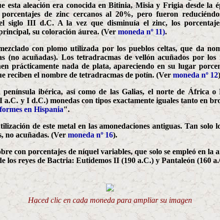
 esta aleación era conocida en Bitinia, Misia y Frigia desde la 
 porcentajes de zinc cercanos al 20%, pero fueron reduciéndo
l siglo III d.C. A la vez que disminuía el zinc, los porcenta
principal, su coloración áurea. (Ver
moneda nº 11)
.
mezclado con plomo utilizada por los pueblos celtas, que da n
das (no acuñadas). Los tetradracmas de vellón acuñados por los
enen prácticamente nada de plata, apareciendo en su lugar porce
ue reciben el nombre de tetradracmas de potín. (Ver
moneda nº 12
 península ibérica, así como de las Galias, el norte de África 
II a.C. y I d.C.) monedas con tipos exactamente iguales tanto en 
formes en Hispania
".
utilización de este metal en las amonedaciones antiguas. Tan solo 
s, no acuñadas. (Ver
moneda nº 16
).
obre con porcentajes de níquel variables, que solo se empleó en la
de los reyes de Bactria: Eutidemos II (190 a.C.) y Pantaleón (160 a
Haced clic en cada moneda para ampliar su imagen