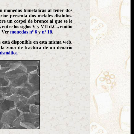
on monedas bimetálicas al tener dos
or presenta dos metales distintos.
bre un cospel de bronce al que se le
entre los siglos V y VII d.C., emitió
. Ver
monedas nº 6
y
nº 18
.
 está disponible en esta misma web.
n la zona de fractura de un denario
mismática