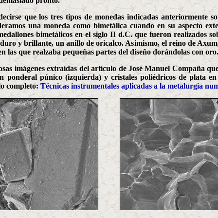
a demasiado pronto.
decirse que los tres tipos de monedas indicadas anteriormente s
ideramos una moneda como bimetálica cuando en su aspecto exteri
allones bimetálicos en el siglo II d.C. que fueron realizados so
ro y brillante, un anillo de oricalco. Asimismo, el reino de Axum, 
en las que realzaba pequeñas partes del diseño dorándolas con oro
osas imágenes extraídas del artículo de José Manuel Compaña que
un ponderal púnico (izquierda) y cristales poliédricos de plata e
lo completo:
Técnicas instrumentales aplicadas a la metalurgia nu