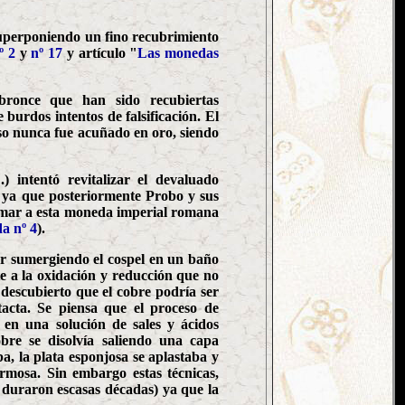
superponiendo un fino recubrimiento
º 2
y
nº 17
y artículo "
Las monedas
ronce que han sido recubiertas
burdos intentos de falsificación. El
rso nunca fue acuñado en oro, siendo
intentó revitalizar el devaluado
 ya que posteriormente Probo y sus
lamar a esta moneda imperial romana
a nº 4
).
er sumergiendo el cospel en un baño
te a la oxidación y reducción que no
descubierto que el cobre podría ser
tacta. Se piensa que el proceso de
 en una solución de sales y ácidos
bre se disolvía saliendo una capa
a, la plata esponjosa se aplastaba y
ermosa. Sin embargo estas técnicas,
e duraron escasas décadas) ya que la