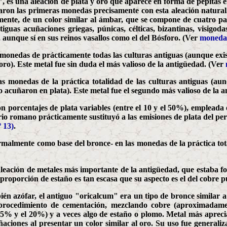
", es una aleación de plata y oro que aparece en forma de pepitas en
ñaron las primeras monedas precisamente con esta aleación natura
lmente, de un color similar al ámbar, que se compone de cuatro pa
guas acuñaciones griegas, púnicas, célticas, bizantinas, visigodas,
unque sí en sus reinos vasallos como el del Bósforo. (Ver
moneda 
monedas de prácticamente todas las culturas antiguas (aunque exist
ro). Este metal fue sin duda el más valioso de la antigüedad. (Ver
s monedas de la práctica totalidad de las culturas antiguas (aunq
no acuñaron en plata). Este metal fue el segundo más valioso de la 
on porcentajes de plata variables (entre el 10 y el 50%), empleada
rio romano prácticamente sustituyó a las emisiones de plata del p
 13)
.
malmente como base del bronce- en las monedas de la práctica tota
aleación de metales más importante de la antigüedad, que estaba 
proporción de estaño es tan escasa que su aspecto es el del cobre 
n azófar, el antiguo "oricalcum" era un tipo de bronce similar a
 procedimiento de cementación, mezclando cobre (aproximadam
 15% y el 20%) y a veces algo de estaño o plomo. Metal más apreci
aciones al presentar un color similar al oro. Su uso fue generali