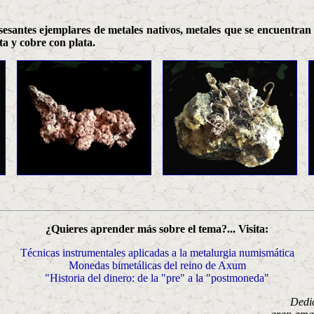
esantes ejemplares de metales nativos, metales que se encuentran 
ta y cobre con plata.
¿Quieres aprender más sobre el tema?... Visita:
Técnicas instrumentales aplicadas a la metalurgia numismática
Monedas bimetálicas del reino de Axum
"Historia del dinero: de la "pre" a la "postmoneda"
Dedi