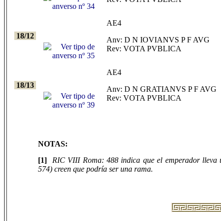
AE4
18/12
Anv: D N IOVIANVS P F AVG
Rev: VOTA PVBLICA
AE4
18/13
Anv: D N GRATIANVS P F AVG
Rev: VOTA PVBLICA
NOTAS:
[1]
RIC VIII Roma: 488 indica que el emperador lleva u
574) creen que podría ser una rama.