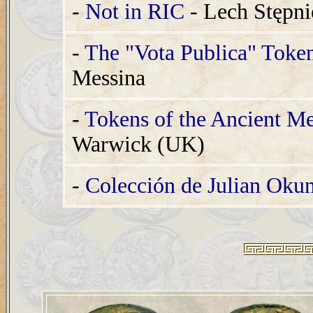
-
Not in RIC
- Lech Stępn
-
The "Vota Publica" Toke
Messina
-
Tokens of the Ancient Me
Warwick (UK)
-
Colección de Julian Oku