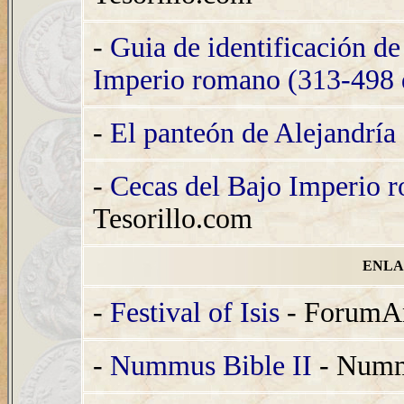
-
Guia de identificación d
Imperio romano (313-498 
-
El panteón de Alejandría
-
Cecas del Bajo Imperio 
Tesorillo.com
ENLA
-
Festival of Isis
- ForumAn
-
Nummus Bible II
- Numm